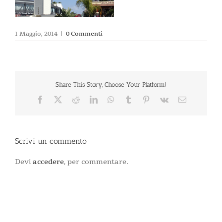
1 Maggio, 2014
|
0 Commenti
Share This Story, Choose Your Platform!
Facebook
X
Reddit
LinkedIn
WhatsApp
Tumblr
Pinterest
Vk
Email
Scrivi un commento
Devi
accedere
, per commentare.