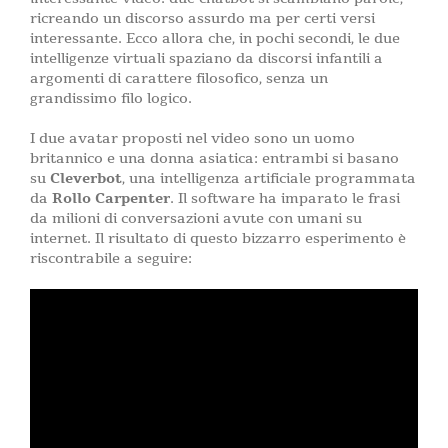
ricreando un discorso assurdo ma per certi versi
interessante. Ecco allora che, in pochi secondi, le due
intelligenze virtuali spaziano da discorsi infantili a
argomenti di carattere filosofico, senza un
grandissimo filo logico.
I due avatar proposti nel video sono un uomo
britannico e una donna asiatica: entrambi si basano
su
Cleverbot
, una intelligenza artificiale programmata
da
Rollo Carpenter
. Il software ha imparato le frasi
da milioni di conversazioni avute con umani su
internet. Il risultato di questo bizzarro esperimento è
riscontrabile a seguire: