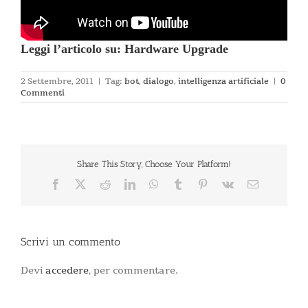
Leggi l’articolo su: Hardware Upgrade
2 Settembre, 2011
|
Tag:
bot
,
dialogo
,
intelligenza artificiale
|
0
Commenti
Share This Story, Choose Your Platform!
Facebook
X
Reddit
LinkedIn
WhatsApp
Tumblr
Pinterest
Vk
Email
Scrivi un commento
Devi
accedere
, per commentare.