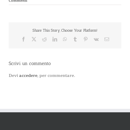
Commenti
Share This Story, Choose Your Platform!
Facebook
X
Reddit
LinkedIn
WhatsApp
Tumblr
Pinterest
Vk
Email
Scrivi un commento
Devi
accedere
, per commentare.