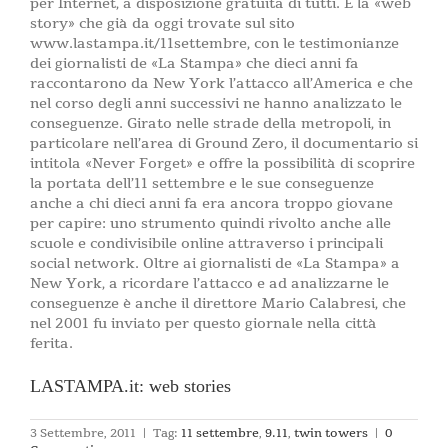
per Internet, a disposizione gratuita di tutti. È la «web
story» che già da oggi trovate sul sito
www.lastampa.it/11settembre, con le testimonianze
dei giornalisti de «La Stampa» che dieci anni fa
raccontarono da New York l’attacco all’America e che
nel corso degli anni successivi ne hanno analizzato le
conseguenze. Girato nelle strade della metropoli, in
particolare nell’area di Ground Zero, il documentario si
intitola «Never Forget» e offre la possibilità di scoprire
la portata dell’11 settembre e le sue conseguenze
anche a chi dieci anni fa era ancora troppo giovane
per capire: uno strumento quindi rivolto anche alle
scuole e condivisibile online attraverso i principali
social network. Oltre ai giornalisti de «La Stampa» a
New York, a ricordare l’attacco e ad analizzarne le
conseguenze è anche il direttore Mario Calabresi, che
nel 2001 fu inviato per questo giornale nella città
ferita.
LASTAMPA.it: web stories
3 Settembre, 2011
|
Tag:
11 settembre
,
9.11
,
twin towers
|
0