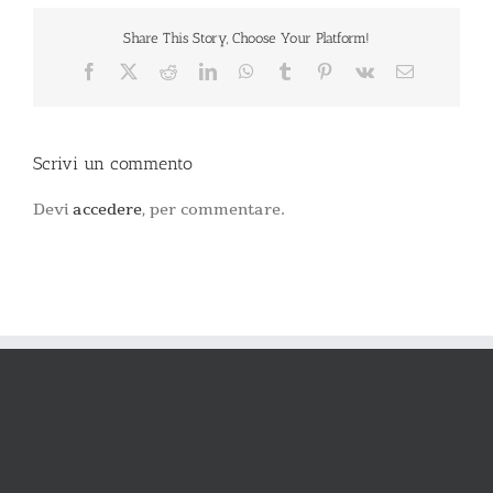
Share This Story, Choose Your Platform!
Facebook
X
Reddit
LinkedIn
WhatsApp
Tumblr
Pinterest
Vk
Email
Scrivi un commento
Devi
accedere
, per commentare.