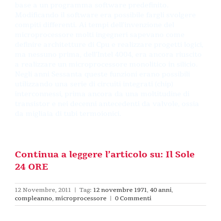
base a un programma software predefinito.
Modificando il software era possibile fargli svolgere
compiti differenti. Ai tempi dell’invenzione del
microprocessore molti ingegneri sapevano come
definire architetture di Cpu e realizzare progetti logici,
ma nessuno prima, dell’Intel 4004, era ancora riuscito
a realizzare un microprocessore monolitico in silicio.
Negli anni Sessanta queste funzioni erano possibili
utilizzando una serie di circuiti integrati (chip)
interconnessi, prima ancora da una moltitudine di
transistor e nei decenni antecedenti da valvole, ossia
da migliaia di tubi termoionici.
Continua a leggere l’articolo su: Il Sole
24 ORE
12 Novembre, 2011
|
Tag:
12 novembre 1971
,
40 anni
,
compleanno
,
microprocessore
|
0 Commenti