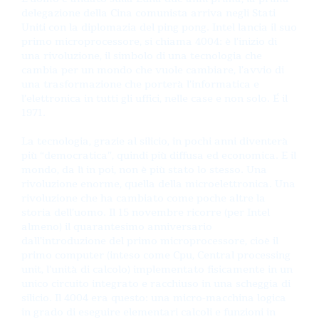
delegazione della Cina comunista arriva negli Stati
Uniti con la diplomazia del ping pong. Intel lancia il suo
primo microprocessore, si chiama 4004: è l’inizio di
una rivoluzione, il simbolo di una tecnologia che
cambia per un mondo che vuole cambiare, l’avvio di
una trasformazione che porterà l’informatica e
l’elettronica in tutti gli uffici, nelle case e non solo. É il
1971.
La tecnologia, grazie al silicio, in pochi anni diventerà
più “democratica”, quindi più diffusa ed economica. E il
mondo, da lì in poi, non è più stato lo stesso. Una
rivoluzione enorme, quella della microelettronica. Una
rivoluzione che ha cambiato come poche altre la
storia dell’uomo. Il 15 novembre ricorre (per Intel
almeno) il quarantesimo anniversario
dall’introduzione del primo microprocessore, cioè il
primo computer (inteso come Cpu, Central processing
unit, l’unità di calcolo) implementato fisicamente in un
unico circuito integrato e racchiuso in una scheggia di
silicio. Il 4004 era questo: una micro-macchina logica
in grado di eseguire elementari calcoli e funzioni in