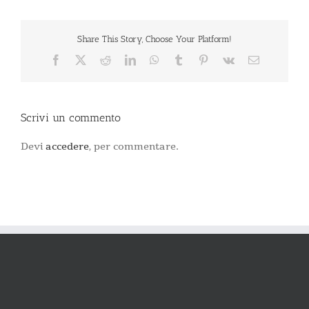
Share This Story, Choose Your Platform!
Facebook
X
Reddit
LinkedIn
WhatsApp
Tumblr
Pinterest
Vk
Email
Scrivi un commento
Devi
accedere
, per commentare.