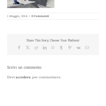
1 Maggio, 2014
|
0 Commenti
Share This Story, Choose Your Platform!
Facebook
X
Reddit
LinkedIn
WhatsApp
Tumblr
Pinterest
Vk
Email
Scrivi un commento
Devi
accedere
, per commentare.