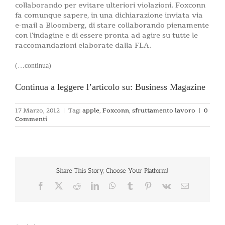
collaborando per evitare ulteriori violazioni. Foxconn
fa comunque sapere, in una dichiarazione inviata via
e-mail a Bloomberg, di stare collaborando pienamente
con l’indagine e di essere pronta ad agire su tutte le
raccomandazioni elaborate dalla FLA.
(…continua)
Continua a leggere l’articolo su: Business Magazine
17 Marzo, 2012
|
Tag:
apple
,
Foxconn
,
sfruttamento lavoro
|
0
Commenti
Share This Story, Choose Your Platform!
Facebook
X
Reddit
LinkedIn
WhatsApp
Tumblr
Pinterest
Vk
Email