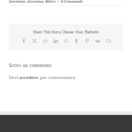
Juventus
,
Juventus
,
Ritiro
|
0 Commenti
Share This Story, Choose Your Platform!
Facebook
X
Reddit
LinkedIn
WhatsApp
Tumblr
Pinterest
Vk
Email
Scrivi un commento
Devi
accedere
, per commentare.