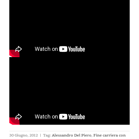
30 Giugno, 2012
|
Tag:
Alessandro Del Piero
,
Fine carriera con