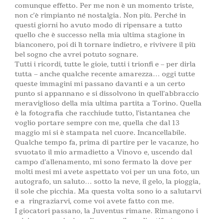
comunque effetto. Per me non è un momento triste,
non c’è rimpianto né nostalgia. Non più. Perché in
questi giorni ho avuto modo di ripensare a tutto
quello che è successo nella mia ultima stagione in
bianconero, poi di lì tornare indietro, e rivivere il più
bel sogno che avrei potuto sognare.
Tutti i ricordi, tutte le gioie, tutti i trionfi e – per dirla
tutta – anche qualche recente amarezza… oggi tutte
queste immagini mi passano davanti e a un certo
punto si appannano e si dissolvono in quell’abbraccio
meraviglioso della mia ultima partita a Torino. Quella
è la fotografia che racchiude tutto, l’istantanea che
voglio portare sempre con me, quella che dal 13
maggio mi si è stampata nel cuore. Incancellabile.
Qualche tempo fa, prima di partire per le vacanze, ho
svuotato il mio armadietto a Vinovo e, uscendo dal
campo d’allenamento, mi sono fermato là dove per
molti mesi mi avete aspettato voi per un una foto, un
autografo, un saluto… sotto la neve, il gelo, la pioggia,
il sole che picchia. Ma questa volta sono io a salutarvi
e a ringraziarvi, come voi avete fatto con me.
I giocatori passano, la Juventus rimane. Rimangono i