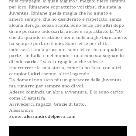
miei compagni, ai quali auguro il meglio: tiferò sempre
per loro. Rimanete soprattutto voi tifosi, che siete la
Juventus. Rimane quella maglia che ho amato e
amerò sempre, che ho desiderato e rispettato, senza
alcuna deroga, senza sconti. Sono felice che altri dopo
di me possano indossarla, anche e soprattutto la “10”
che da quando esistono i nomi sulle maglie bianconere,
ha sempre portato il mio. Sono felice per chi la
indosserà l’anno prossimo, sono felice che da qualche
parte – in Italia e nel mondo – qualcuno sta sognando
di indossarla. E sarei orgoglioso che volesse
ripercorrere la mia storia, come io ho fatto con altri
campioni, altri esempi, altre leggende.
Da domani non sarò più un giocatore della Juventus,
ma rimarrò per sempre uno di voi.
Adesso comincia un’altra avventura. E io sono carico
come 19 estati fa.
Arrivederci, ragazzi. Grazie di tutto.
Alessandro
Fonte: alessandrodelpiero.com