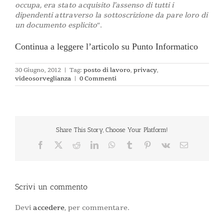
occupa, era stato acquisito l’assenso di tutti i
dipendenti attraverso la sottoscrizione da pare loro di
un documento esplicito
“.
Continua a leggere l’articolo su Punto Informatico
30 Giugno, 2012
|
Tag:
posto di lavoro
,
privacy
,
videosorveglianza
|
0 Commenti
Share This Story, Choose Your Platform!
Facebook
X
Reddit
LinkedIn
WhatsApp
Tumblr
Pinterest
Vk
Email
Scrivi un commento
Devi
accedere
, per commentare.