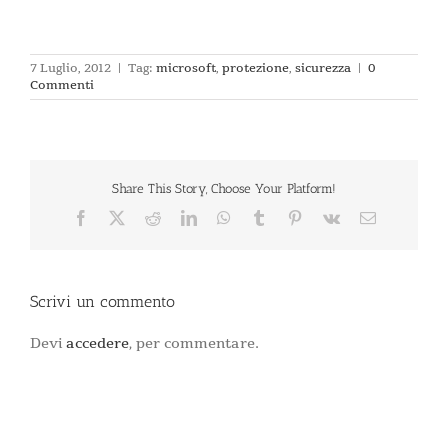
7 Luglio, 2012
|
Tag:
microsoft
,
protezione
,
sicurezza
|
0
Commenti
Share This Story, Choose Your Platform!
Facebook
X
Reddit
LinkedIn
WhatsApp
Tumblr
Pinterest
Vk
Email
Scrivi un commento
Devi
accedere
, per commentare.