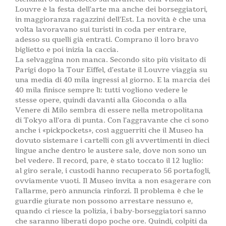
Louvre è la festa dell’arte ma anche dei borseggiatori,
in maggioranza ragazzini dell’Est. La novità è che una
volta lavoravano sui turisti in coda per entrare,
adesso su quelli già entrati. Comprano il loro bravo
biglietto e poi inizia la caccia.
La selvaggina non manca. Secondo sito più visitato di
Parigi dopo la Tour Eiffel, d’estate il Louvre viaggia su
una media di 40 mila ingressi al giorno. E la marcia dei
40 mila finisce sempre lì: tutti vogliono vedere le
stesse opere, quindi davanti alla Gioconda o alla
Venere di Milo sembra di essere nella metropolitana
di Tokyo all’ora di punta. Con l’aggravante che ci sono
anche i «pickpockets», così agguerriti che il Museo ha
dovuto sistemare i cartelli con gli avvertimenti in dieci
lingue anche dentro le austere sale, dove non sono un
bel vedere. Il record, pare, è stato toccato il 12 luglio:
al giro serale, i custodi hanno recuperato 56 portafogli,
ovviamente vuoti. Il Museo invita a non esagerare con
l’allarme, però annuncia rinforzi. Il problema è che le
guardie giurate non possono arrestare nessuno e,
quando ci riesce la polizia, i baby-borseggiatori sanno
che saranno liberati dopo poche ore. Quindi, colpiti da