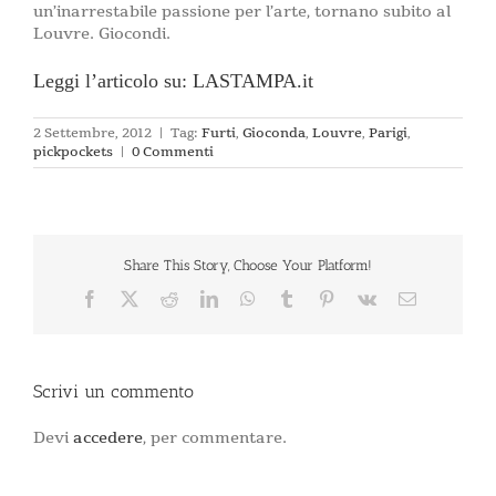
un’inarrestabile passione per l’arte, tornano subito al
Louvre. Giocondi.
Leggi l’articolo su: LASTAMPA.it
2 Settembre, 2012
|
Tag:
Furti
,
Gioconda
,
Louvre
,
Parigi
,
pickpockets
|
0 Commenti
Share This Story, Choose Your Platform!
Facebook
X
Reddit
LinkedIn
WhatsApp
Tumblr
Pinterest
Vk
Email
Scrivi un commento
Devi
accedere
, per commentare.