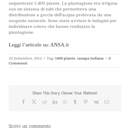
sequestrate 5.400 piante. La piantagione era irrigata
con un sistema di tubi che permetteva una
distribuzione a goccia dell’acqua prelevata da una
sorgente naturale. Sono state avviate le indagini per
individuare coloro che hanno realizzato la
piantagione.
Leggi l’articolo su: ANSA.it
22 Settembre, 2012
|
Tag:
5400 piante
,
canapa indiana
|
0
Commenti
Share This Story, Choose Your Platform!
Facebook
X
Reddit
LinkedIn
WhatsApp
Tumblr
Pinterest
Vk
Email
Scrivi un commento