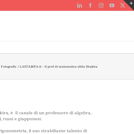
LinkedIn
Facebook
Instagram
YouTube
X
Fotografie
LASTAMPA.it – Il prof di matematica sfida Shakira
ra, è il canale di un professore di algebra,
, russi e giapponesi.
rigonometria, il suo strabiliante talento di