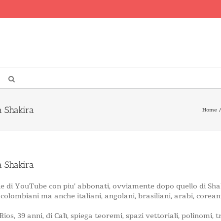
a Shakira
Home
a Shakira
e di YouTube con piu’ abbonati, ovviamente dopo quello di Shaki
olombiani ma anche italiani, angolani, brasiliani, arabi, coreani
s, 39 anni, di Calì, spiega teoremi, spazi vettoriali, polinomi, t