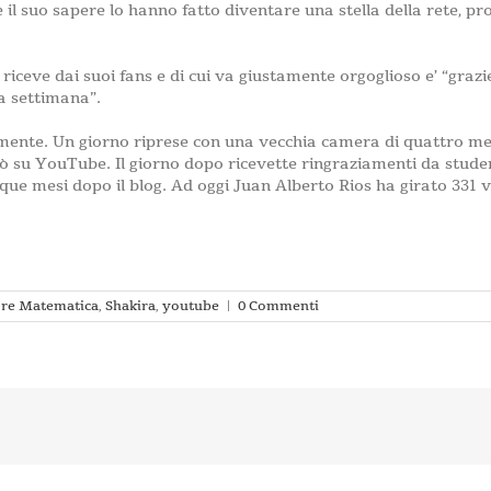
e il suo sapere lo hanno fatto diventare una stella della rete, 
iceve dai suoi fans e di cui va giustamente orgoglioso e’ “grazie
a settimana”.
almente. Un giorno riprese con una vecchia camera di quattro me
ò su YouTube. Il giorno dopo ricevette ringraziamenti da student
inque mesi dopo il blog. Ad oggi Juan Alberto Rios ha girato 331 vi
ore Matematica
,
Shakira
,
youtube
|
0 Commenti