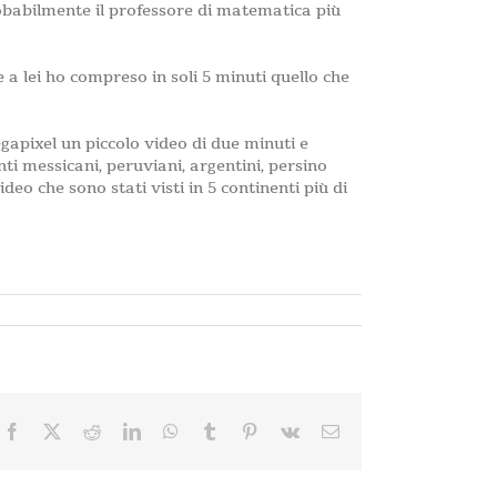
probabilmente il professore di matematica più
 a lei ho compreso in soli 5 minuti quello che
gapixel un piccolo video di due minuti e
i messicani, peruviani, argentini, persino
deo che sono stati visti in 5 continenti più di
Facebook
X
Reddit
LinkedIn
WhatsApp
Tumblr
Pinterest
Vk
Email