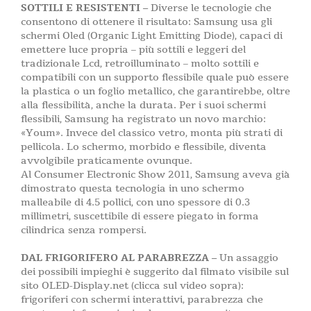
SOTTILI E RESISTENTI –
Diverse le tecnologie che
consentono di ottenere il risultato: Samsung usa gli
schermi Oled (Organic Light Emitting Diode), capaci di
emettere luce propria – più sottili e leggeri del
tradizionale Lcd, retroilluminato – molto sottili e
compatibili con un supporto flessibile quale può essere
la plastica o un foglio metallico, che garantirebbe, oltre
alla flessibilità, anche la durata. Per i suoi schermi
flessibili, Samsung ha registrato un novo marchio:
«Youm». Invece del classico vetro, monta più strati di
pellicola. Lo schermo, morbido e flessibile, diventa
avvolgibile praticamente ovunque.
Al Consumer Electronic Show 2011, Samsung aveva già
dimostrato questa tecnologia in uno schermo
malleabile di 4.5 pollici, con uno spessore di 0.3
millimetri, suscettibile di essere piegato in forma
cilindrica senza rompersi.
DAL FRIGORIFERO AL PARABREZZA –
Un assaggio
dei possibili impieghi è suggerito dal filmato visibile sul
sito OLED-Display.net (clicca sul video sopra):
frigoriferi con schermi interattivi, parabrezza che