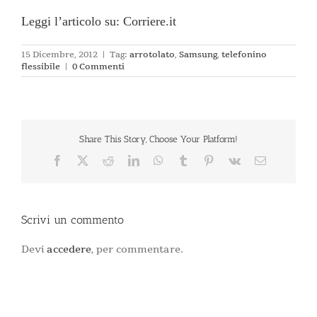
Leggi l’articolo su: Corriere.it
15 Dicembre, 2012
|
Tag:
arrotolato
,
Samsung
,
telefonino
flessibile
|
0 Commenti
Share This Story, Choose Your Platform!
Facebook
X
Reddit
LinkedIn
WhatsApp
Tumblr
Pinterest
Vk
Email
Scrivi un commento
Devi
accedere
, per commentare.