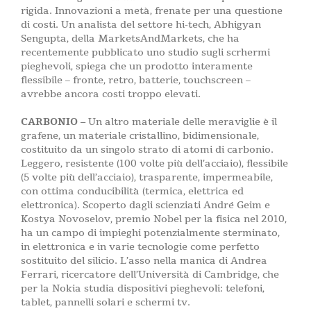
rigida. Innovazioni a metà, frenate per una questione
di costi. Un analista del settore hi-tech, Abhigyan
Sengupta, della MarketsAndMarkets, che ha
recentemente pubblicato uno studio sugli scrhermi
pieghevoli, spiega che un prodotto interamente
flessibile – fronte, retro, batterie, touchscreen –
avrebbe ancora costi troppo elevati.
CARBONIO –
Un altro materiale delle meraviglie è il
grafene, un materiale cristallino, bidimensionale,
costituito da un singolo strato di atomi di carbonio.
Leggero, resistente (100 volte più dell’acciaio), flessibile
(5 volte più dell’acciaio), trasparente, impermeabile,
con ottima conducibilità (termica, elettrica ed
elettronica). Scoperto dagli scienziati André Geim e
Kostya Novoselov, premio Nobel per la fisica nel 2010,
ha un campo di impieghi potenzialmente sterminato,
in elettronica e in varie tecnologie come perfetto
sostituito del silicio. L’asso nella manica di Andrea
Ferrari, ricercatore dell’Università di Cambridge, che
per la Nokia studia dispositivi pieghevoli: telefoni,
tablet, pannelli solari e schermi tv.