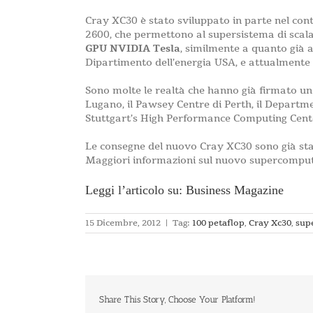
Cray XC30 è stato sviluppato in parte nel co
2600, che permettono al supersistema di scalar
GPU NVIDIA Tesla
, similmente a quanto già 
Dipartimento dell’energia USA, e attualmente 
Sono molte le realtà che hanno già firmato un 
Lugano, il Pawsey Centre di Perth, il Departm
Stuttgart’s High Performance Computing Center 
Le consegne del nuovo Cray XC30 sono già stat
Maggiori informazioni sul nuovo supercompute
Leggi l’articolo su: Business Magazine
15 Dicembre, 2012
|
Tag:
100 petaflop
,
Cray Xc30
,
sup
Share This Story, Choose Your Platform!