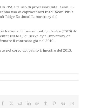
DARPA e fa uso di processori Intel Xeon E5-
faranno uso di coprocessori
Intel Xeon Phi e
’Oak Ridge National Laboratory del
wiss National Supercomputing Centre (CSCS) di
enter (NERSC) di Berkeley e University of
irmare il contratto già nel 2010.
to nel corso del primo trimestre del 2013.
Facebook
X
Reddit
LinkedIn
WhatsApp
Tumblr
Pinterest
Vk
Email