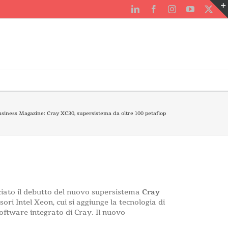
LinkedIn
Facebook
Instagram
YouTube
X
siness Magazine: Cray XC30, supersistema da oltre 100 petaflop
nciato il debutto del nuovo supersistema
Cray
ori Intel Xeon, cui si aggiunge la tecnologia di
oftware integrato di Cray. Il nuovo