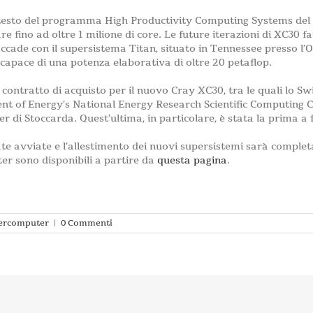
ntesto del programma High Productivity Computing Systems del 
e fino ad oltre 1 milione di core. Le future iterazioni di XC30 
accade con il supersistema Titan, situato in Tennessee presso l
capace di una potenza elaborativa di oltre 20 petaflop.
contratto di acquisto per il nuovo Cray XC30, tra le quali lo S
ent of Energy’s National Energy Research Scientific Computing C
di Stoccarda. Quest’ultima, in particolare, è stata la prima a f
e avviate e l’allestimento dei nuovi supersistemi sarà completa
r sono disponibili a partire da
questa pagina
.
ercomputer
|
0 Commenti