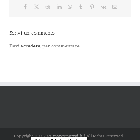
Facebook
X
Reddit
LinkedIn
WhatsApp
Tumblr
Pinterest
Vk
Email
Scrivi un commento
Devi
accedere
, per commentare.
Copyright 2011-
2026
marcomarrai.it
| All Rights Reserved |