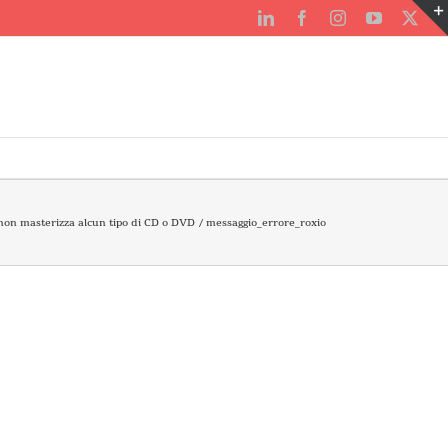
LinkedIn
Facebook
Instagram
YouTube
X
non masterizza alcun tipo di CD o DVD
messaggio_errore_roxio