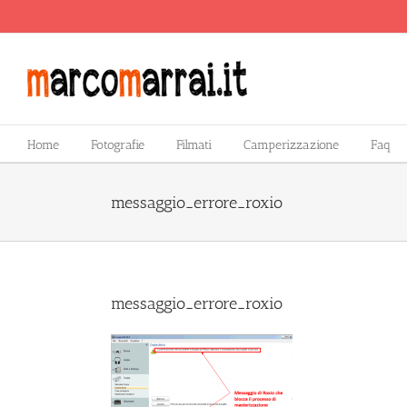
Salta
al
contenuto
Home
Fotografie
Filmati
Camperizzazione
Faq
messaggio_errore_roxio
messaggio_errore_roxio