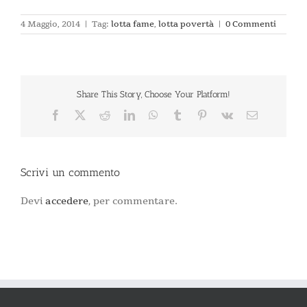
4 Maggio, 2014
|
Tag:
lotta fame
,
lotta povertà
|
0 Commenti
Share This Story, Choose Your Platform!
Facebook
X
Reddit
LinkedIn
WhatsApp
Tumblr
Pinterest
Vk
Email
Scrivi un commento
Devi
accedere
, per commentare.