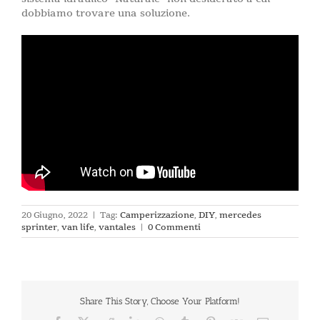
dobbiamo trovare una soluzione.
20 Giugno, 2022
|
Tag:
Camperizzazione
,
DIY
,
mercedes
sprinter
,
van life
,
vantales
|
0 Commenti
Share This Story, Choose Your Platform!