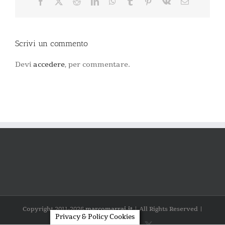
Facebook
X
Reddit
LinkedIn
WhatsApp
Tumblr
Pinterest
Vk
Email
Scrivi un commento
Devi
accedere
, per commentare.
Copyright 2011-
2026
marcomarrai.it
| All Rights Reserved |
Privacy & Policy Cookies
LinkedIn
Facebook
Instagram
YouTube
X