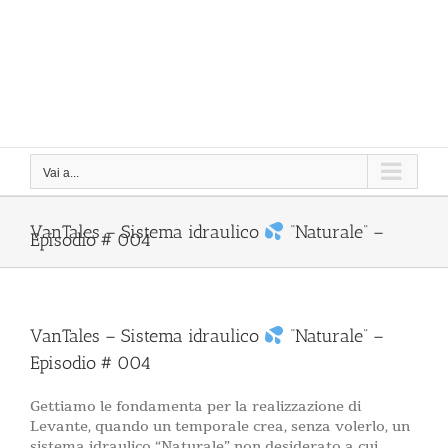
Vai a...
VanTales – Sistema idraulico
“Naturale” –
Episodio # 004
VanTales – Sistema idraulico
“Naturale” –
Episodio # 004
Gettiamo le fondamenta per la realizzazione di
Levante, quando un temporale crea, senza volerlo, un
sistema idraulico “Naturale” non desiderato a cui