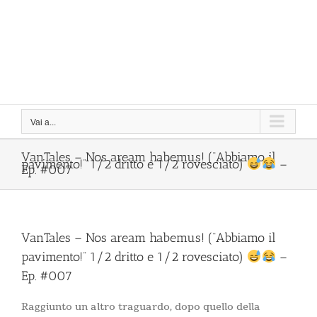
Vai a...
VanTales – Nos aream habemus! (“Abbiamo il
pavimento!” 1/2 dritto e 1/2 rovesciato)
–
Ep. #007
VanTales – Nos aream habemus! (“Abbiamo il
pavimento!” 1/2 dritto e 1/2 rovesciato)
–
Ep. #007
Raggiunto un altro traguardo, dopo quello della