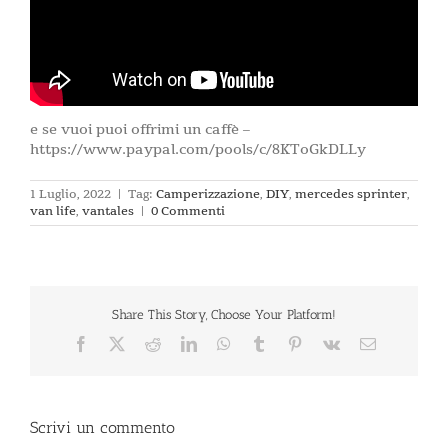
e se vuoi puoi offrimi un caffè –
https://www.paypal.com/pools/c/8KToGkDLLy
1 Luglio, 2022
|
Tag:
Camperizzazione
,
DIY
,
mercedes sprinter
,
van life
,
vantales
|
0 Commenti
Share This Story, Choose Your Platform!
Facebook
X
Reddit
LinkedIn
WhatsApp
Tumblr
Pinterest
Vk
Email
Scrivi un commento