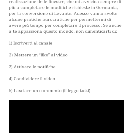
realizzazione delle finestre, che mi avvicina sempre di
più a completare le modifiche richieste in Germania,
per la conversione di Levante. Adesso vanno svolte
alcune pratiche burocratiche per permettermi di
avere più tempo per completare il processo. Se anche
a te appassiona questo mondo, non dimenticarti di:
1) Iscriverti al canale
2) Mettere un “like” al video
3) Attivare le notifiche
4) Condividere il video
5) Lasciare un commento (li leggo tutti)