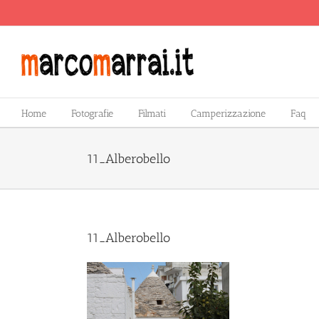
Salta
al
contenuto
Home
Fotografie
Filmati
Camperizzazione
Faq
11_Alberobello
11_Alberobello