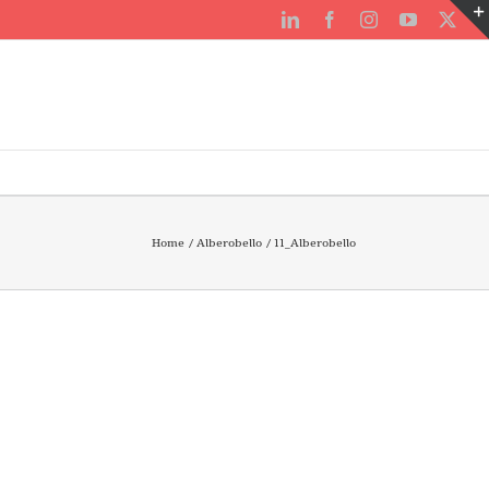
LinkedIn
Facebook
Instagram
YouTube
X
Home
Alberobello
11_Alberobello