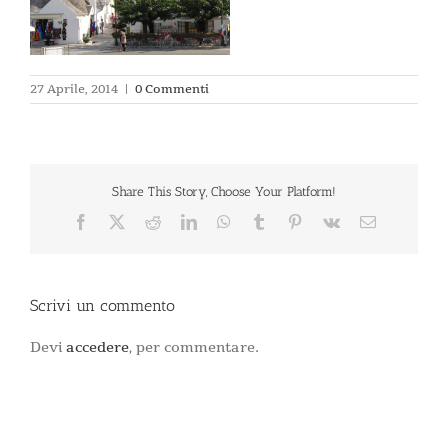
27 Aprile, 2014
|
0 Commenti
Share This Story, Choose Your Platform!
Facebook
X
Reddit
LinkedIn
WhatsApp
Tumblr
Pinterest
Vk
Email
Scrivi un commento
Devi
accedere
, per commentare.