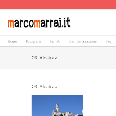
Salta
al
contenuto
Home
Fotografie
Filmati
Camperizzazione
Faq
03_Alcatraz
03_Alcatraz