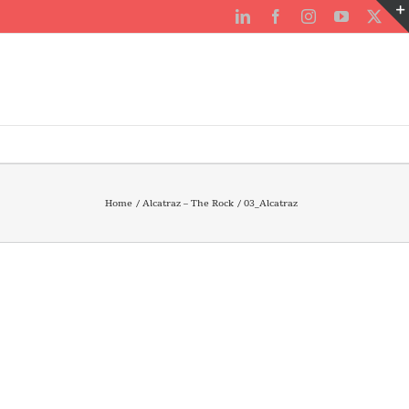
LinkedIn
Facebook
Instagram
YouTube
X
Home
Alcatraz – The Rock
03_Alcatraz