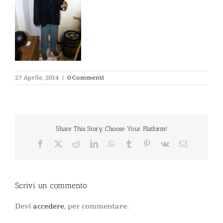
27 Aprile, 2014
|
0 Commenti
Share This Story, Choose Your Platform!
Facebook
X
Reddit
LinkedIn
WhatsApp
Tumblr
Pinterest
Vk
Email
Scrivi un commento
Devi
accedere
, per commentare.