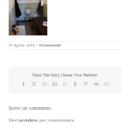
27 Aprile, 2014
|
0 Commenti
Share This Story, Choose Your Platform!
Facebook
X
Reddit
LinkedIn
WhatsApp
Tumblr
Pinterest
Vk
Email
Scrivi un commento
Devi
accedere
, per commentare.