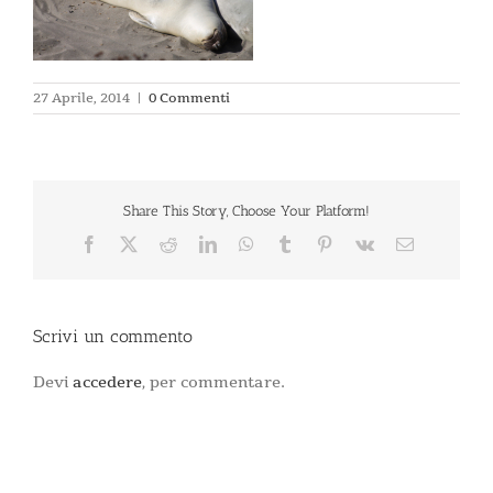
27 Aprile, 2014
|
0 Commenti
Share This Story, Choose Your Platform!
Facebook
X
Reddit
LinkedIn
WhatsApp
Tumblr
Pinterest
Vk
Email
Scrivi un commento
Devi
accedere
, per commentare.