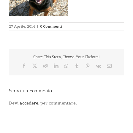
27 Aprile, 2014
|
0 Commenti
Share This Story, Choose Your Platform!
Facebook
X
Reddit
LinkedIn
WhatsApp
Tumblr
Pinterest
Vk
Email
Scrivi un commento
Devi
accedere
, per commentare.