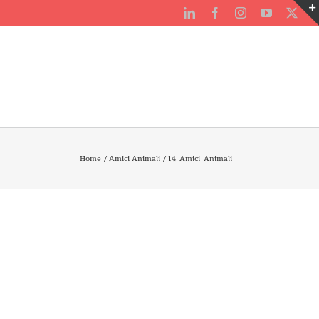
LinkedIn
Facebook
Instagram
YouTube
X
Home
Amici Animali
14_Amici_Animali