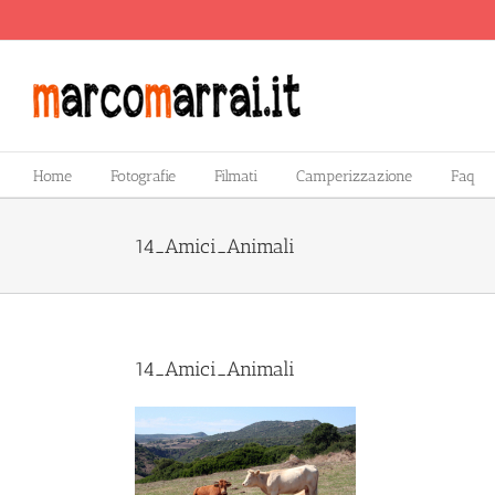
Salta
al
contenuto
Home
Fotografie
Filmati
Camperizzazione
Faq
14_Amici_Animali
14_Amici_Animali