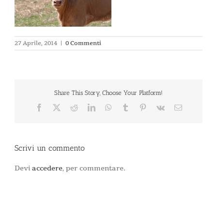
27 Aprile, 2014
|
0 Commenti
Share This Story, Choose Your Platform!
Facebook
X
Reddit
LinkedIn
WhatsApp
Tumblr
Pinterest
Vk
Email
Scrivi un commento
Devi
accedere
, per commentare.