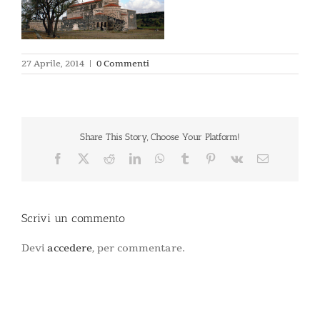
27 Aprile, 2014
|
0 Commenti
Share This Story, Choose Your Platform!
Facebook
X
Reddit
LinkedIn
WhatsApp
Tumblr
Pinterest
Vk
Email
Scrivi un commento
Devi
accedere
, per commentare.