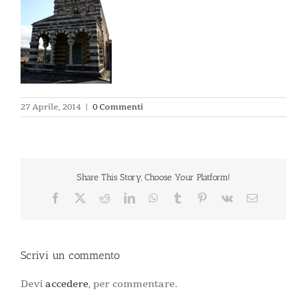
27 Aprile, 2014
|
0 Commenti
Share This Story, Choose Your Platform!
Facebook
X
Reddit
LinkedIn
WhatsApp
Tumblr
Pinterest
Vk
Email
Scrivi un commento
Devi
accedere
, per commentare.