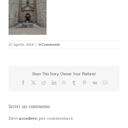
27 Aprile, 2014
|
0 Commenti
Share This Story, Choose Your Platform!
Facebook
X
Reddit
LinkedIn
WhatsApp
Tumblr
Pinterest
Vk
Email
Scrivi un commento
Devi
accedere
, per commentare.