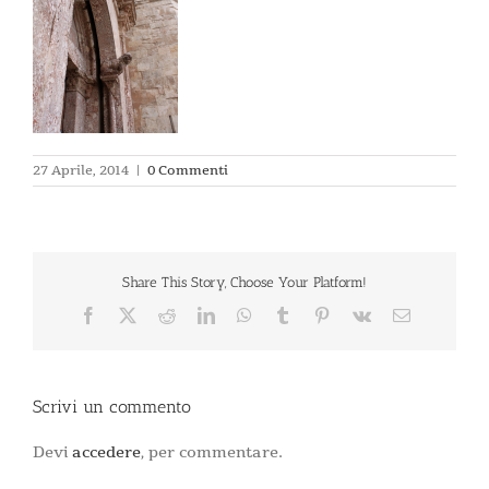
27 Aprile, 2014
|
0 Commenti
Share This Story, Choose Your Platform!
Facebook
X
Reddit
LinkedIn
WhatsApp
Tumblr
Pinterest
Vk
Email
Scrivi un commento
Devi
accedere
, per commentare.