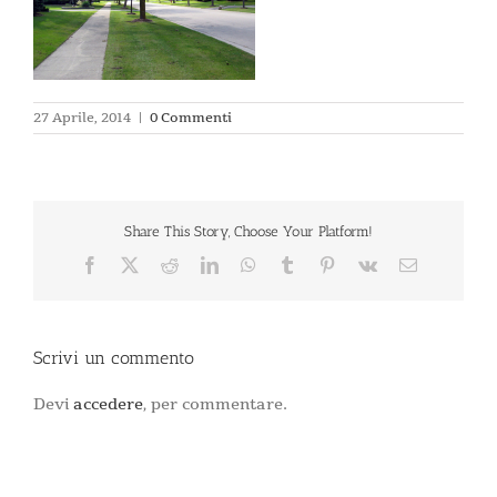
27 Aprile, 2014
|
0 Commenti
Share This Story, Choose Your Platform!
Facebook
X
Reddit
LinkedIn
WhatsApp
Tumblr
Pinterest
Vk
Email
Scrivi un commento
Devi
accedere
, per commentare.