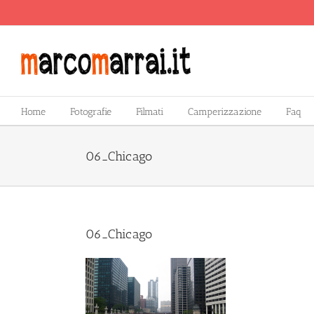
Salta
al
contenuto
Home
Fotografie
Filmati
Camperizzazione
Faq
06_Chicago
06_Chicago