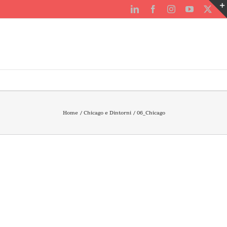
LinkedIn
Facebook
Instagram
YouTube
X
Home
Chicago e Dintorni
06_Chicago