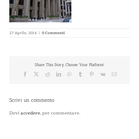
27 Aprile, 2014
|
0 Commenti
Share This Story, Choose Your Platform!
Facebook
X
Reddit
LinkedIn
WhatsApp
Tumblr
Pinterest
Vk
Email
Scrivi un commento
Devi
accedere
, per commentare.