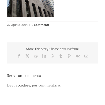
27 Aprile, 2014
|
0 Commenti
Share This Story, Choose Your Platform!
Facebook
X
Reddit
LinkedIn
WhatsApp
Tumblr
Pinterest
Vk
Email
Scrivi un commento
Devi
accedere
, per commentare.