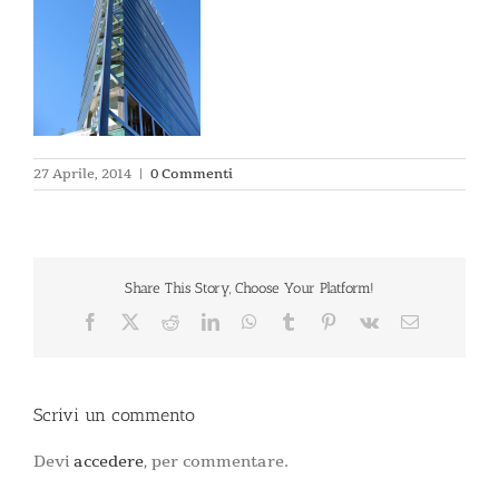
27 Aprile, 2014
|
0 Commenti
Share This Story, Choose Your Platform!
Facebook
X
Reddit
LinkedIn
WhatsApp
Tumblr
Pinterest
Vk
Email
Scrivi un commento
Devi
accedere
, per commentare.