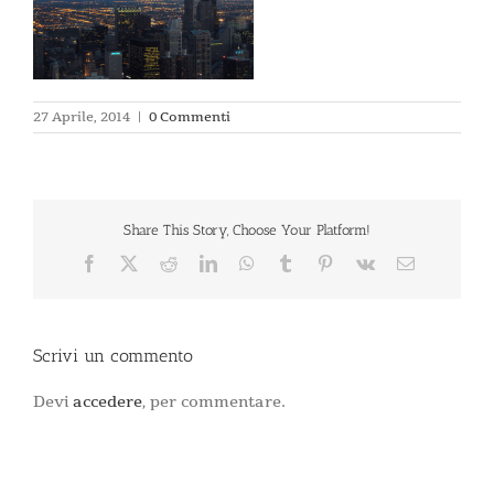
27 Aprile, 2014
|
0 Commenti
Share This Story, Choose Your Platform!
Facebook
X
Reddit
LinkedIn
WhatsApp
Tumblr
Pinterest
Vk
Email
Scrivi un commento
Devi
accedere
, per commentare.