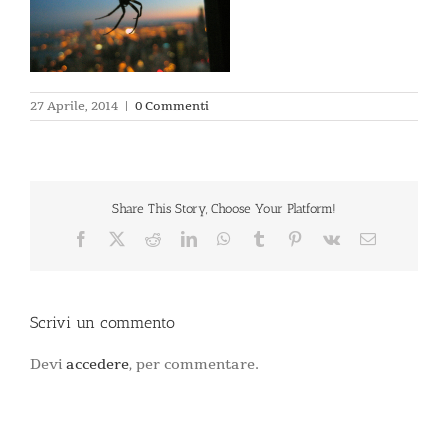
27 Aprile, 2014
|
0 Commenti
Share This Story, Choose Your Platform!
Facebook
X
Reddit
LinkedIn
WhatsApp
Tumblr
Pinterest
Vk
Email
Scrivi un commento
Devi
accedere
, per commentare.