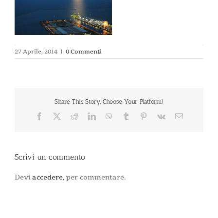
27 Aprile, 2014
|
0 Commenti
Share This Story, Choose Your Platform!
Facebook
X
Reddit
LinkedIn
WhatsApp
Tumblr
Pinterest
Vk
Email
Scrivi un commento
Devi
accedere
, per commentare.