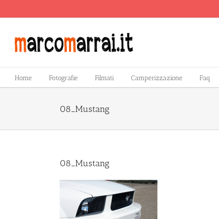
Salta
al
contenuto
Home
Fotografie
Filmati
Camperizzazione
Faq
08_Mustang
08_Mustang