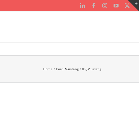
LinkedIn
Facebook
Instagram
YouTube
X
Home
Ford Mustang
08_Mustang