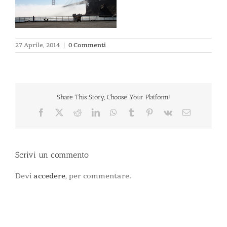
27 Aprile, 2014
|
0 Commenti
Share This Story, Choose Your Platform!
Facebook
X
Reddit
LinkedIn
WhatsApp
Tumblr
Pinterest
Vk
Email
Scrivi un commento
Devi
accedere
, per commentare.