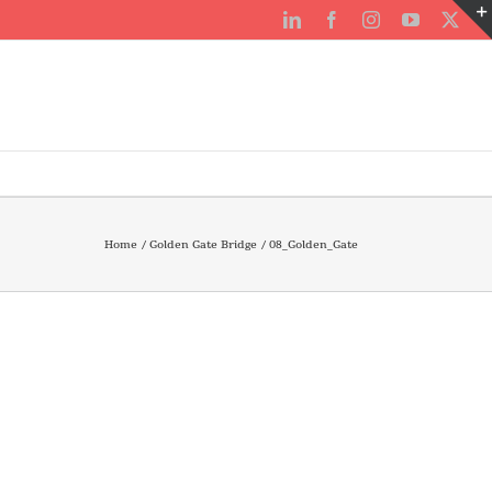
LinkedIn
Facebook
Instagram
YouTube
X
Home
Golden Gate Bridge
08_Golden_Gate