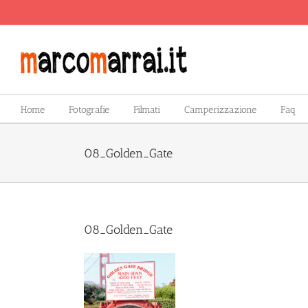
Salta
al
contenuto
Home
Fotografie
Filmati
Camperizzazione
Faq
08_Golden_Gate
08_Golden_Gate