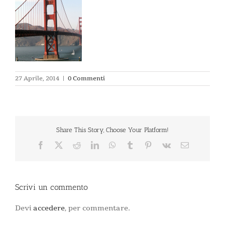
27 Aprile, 2014
|
0 Commenti
Share This Story, Choose Your Platform!
Facebook
X
Reddit
LinkedIn
WhatsApp
Tumblr
Pinterest
Vk
Email
Scrivi un commento
Devi
accedere
, per commentare.