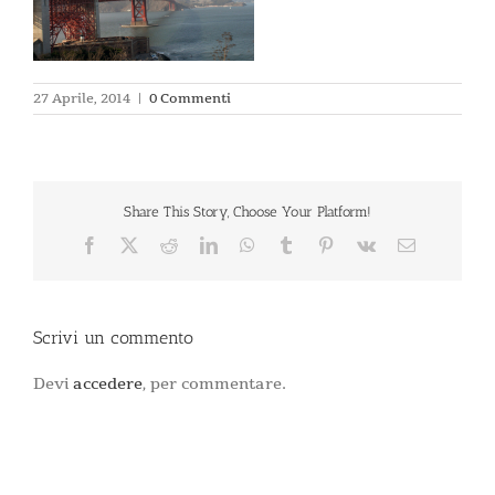
27 Aprile, 2014
|
0 Commenti
Share This Story, Choose Your Platform!
Facebook
X
Reddit
LinkedIn
WhatsApp
Tumblr
Pinterest
Vk
Email
Scrivi un commento
Devi
accedere
, per commentare.