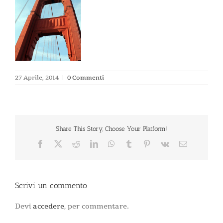
27 Aprile, 2014
|
0 Commenti
Share This Story, Choose Your Platform!
Facebook
X
Reddit
LinkedIn
WhatsApp
Tumblr
Pinterest
Vk
Email
Scrivi un commento
Devi
accedere
, per commentare.