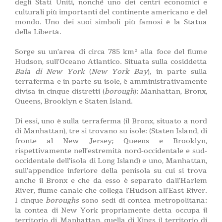
degli Stati Uniti, nonché uno dei centri economici e
culturali più importanti del continente americano e del
mondo. Uno dei suoi simboli più famosi è la Statua
della Libertà.
Sorge su un’area di circa 785 km² alla foce del fiume
Hudson, sull’Oceano Atlantico. Situata sulla cosiddetta
Baia di New York
(
New York Bay
), in parte sulla
terraferma e in parte su isole, è amministrativamente
divisa in cinque distretti (
borough
): Manhattan, Bronx,
Queens, Brooklyn e Staten Island.
Di essi, uno è sulla terraferma (il Bronx, situato a nord
di Manhattan), tre si trovano su isole: (Staten Island, di
fronte al New Jersey; Queens e Brooklyn,
rispettivamente nell’estremità nord-occidentale e sud-
occidentale dell’isola di Long Island) e uno, Manhattan,
sull’appendice inferiore della penisola su cui si trova
anche il Bronx e che da esso è separato dall’Harlem
River, fiume-canale che collega l’Hudson all’East River.
I cinque
boroughs
sono sedi di contea metropolitana:
la contea di New York propriamente detta occupa il
territorio di Manhattan, quella di Kings il territorio di