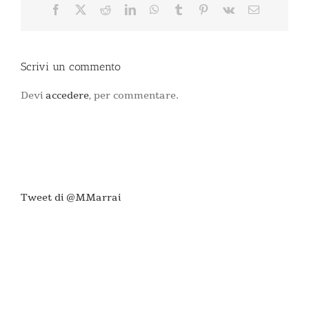
Facebook
X
Reddit
LinkedIn
WhatsApp
Tumblr
Pinterest
Vk
Email
Scrivi un commento
Devi
accedere
, per commentare.
Tweet di @MMarrai