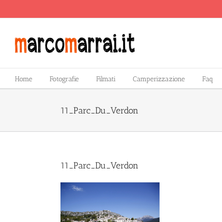
Salta
al
contenuto
Home
Fotografie
Filmati
Camperizzazione
Faq
11_Parc_Du_Verdon
11_Parc_Du_Verdon