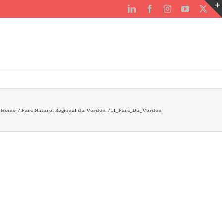
LinkedIn
Facebook
Instagram
YouTube
X
Home
Parc Naturel Regional du Verdon
11_Parc_Du_Verdon