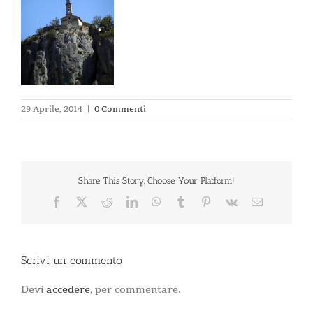
29 Aprile, 2014
|
0 Commenti
Share This Story, Choose Your Platform!
Facebook
X
Reddit
LinkedIn
WhatsApp
Tumblr
Pinterest
Vk
Email
Scrivi un commento
Devi
accedere
, per commentare.